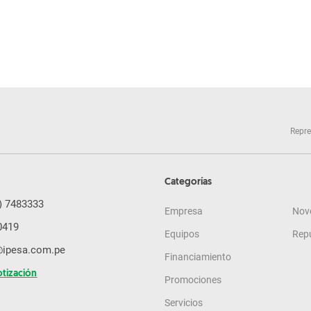
Repre
Categorías
) 7483333
Empresa
Nov
0419
Equipos
Rep
@ipesa.com.pe
Financiamiento
otización
Promociones
Servicios