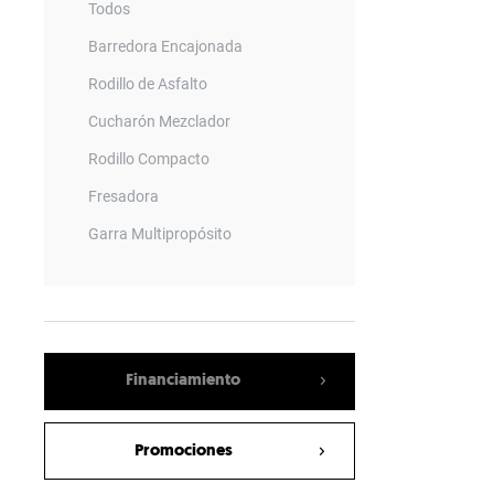
Todos
Barredora Encajonada
Rodillo de Asfalto
Cucharón Mezclador
Rodillo Compacto
Fresadora
Garra Multipropósito
Rodillo Vibratorio Compactador
Hoja Topadora
Retroexcavadora
Financiamiento
Horquillas Porta Pallets
Vehiculo todo terreno
Promociones
Barredora Angular