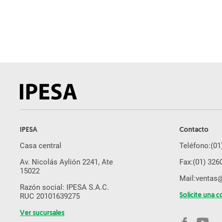
Zanjadora de Cadenas
Excavadora
Cargador Frontal
Tractor de Orugas
Motoniveladora
Miniexcavadora
Equipos usados
Ahoyador
IPESA
Contacto
Minicargador
Casa central
Teléfono:
(01
Autohormigonera
Av. Nicolás Aylión 2241, Ate
Fax:
(01) 326
Brazo Excavador
15022
Mail:
ventas
Martillo Hidraulico
Razón social: IPESA S.A.C.
RUC 20101639275
Solicite una c
Orugas De Acero
Ver sucursales
Plato Compactador