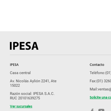
Fresadora
Excavadora
Cargador Frontal
Tractor de Orugas
Motoniveladora
Miniexcavadora
Equipos usados
Ahoyador
IPESA
Contacto
Minicargador
Casa central
Teléfono:
(01
Autohormigonera
Av. Nicolás Aylión 2241, Ate
Fax:
(01) 326
Brazo Excavador
15022
Mail:
ventas
Martillo Hidraulico
Razón social: IPESA S.A.C.
RUC 20101639275
Solicite una c
Orugas De Acero
Ver sucursales
Plato Compactador