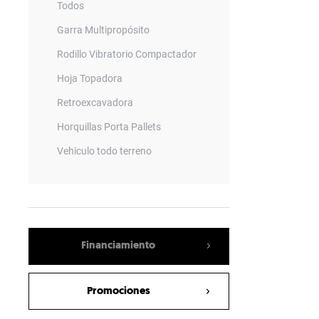
Todos
Garra Multipropósito
Rodillo Vibratorio Compactador
Hoja Topadora
Retroexcavadora
Horquillas Porta Pallets
Vehiculo todo terreno
Barredora Angular
Zanjadora de Cadenas
Barredora Encajonada
Financiamiento
Rodillo de Asfalto
Cucharón Mezclador
Promociones
Rodillo Compacto