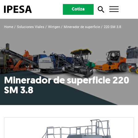
Cotiza
Home
Soluciones Viales
Wirtgen
Minerador de superficie
220 SM 3.8
Minerador de superficie 220
SM 3.8