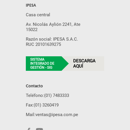
IPESA
Casa central
Av. Nicolás Aylión 2241, Ate
15022
Razón social: IPESA S.A.C.
RUC 20101639275
SISTEMA
DESCARGA
INTEGRADO DE
AQUÍ
GESTIÓN - SIG
Contacto
Teléfono:
(01) 7483333
Fax:
(01) 3260419
Mail:
ventas@ipesa.com.pe