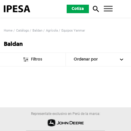
Cotiza
Home
Catálogo
Baldan
Agrícola
Equipos Yanmar
Baldan
Filtros
Representate exclusivo en Perú de la marca: