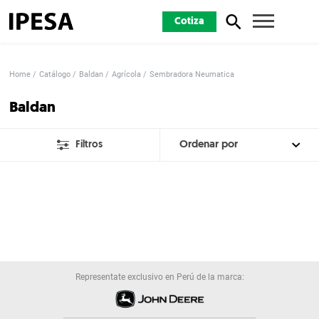
Cotiza
Home
Catálogo
Baldan
Agrícola
Sembradora Neumatica
Baldan
Filtros
Representate exclusivo en Perú de la marca: