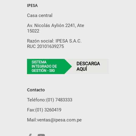
IPESA
Casa central
Av. Nicolás Aylión 2241, Ate
15022
Razón social: IPESA S.A.C.
RUC 20101639275
SISTEMA
DESCARGA
INTEGRADO DE
AQUÍ
GESTIÓN - SIG
Contacto
Teléfono:
(01) 7483333
Fax:
(01) 3260419
Mail:
ventas@ipesa.com.pe