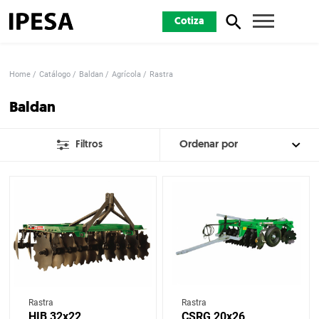
Cotiza
Home
Catálogo
Baldan
Agrícola
Rastra
Baldan
Filtros
Rastra
Rastra
HIB 32x22
CSRG 20x26