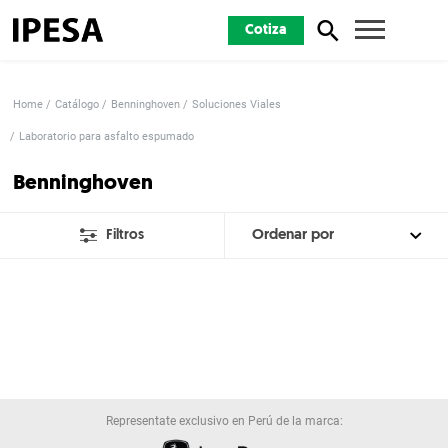
Cotiza
Home
Catálogo
Benninghoven
Soluciones Viales
Laboratorio para asfalto espumado
Benninghoven
Filtros
Representate exclusivo en Perú de la marca: