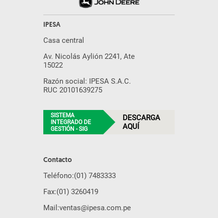
IPESA
Casa central
Av. Nicolás Aylión 2241, Ate
15022
Razón social: IPESA S.A.C.
RUC 20101639275
SISTEMA
DESCARGA
INTEGRADO DE
AQUÍ
GESTIÓN - SIG
Contacto
Teléfono:
(01) 7483333
Fax:
(01) 3260419
Mail:
ventas@ipesa.com.pe