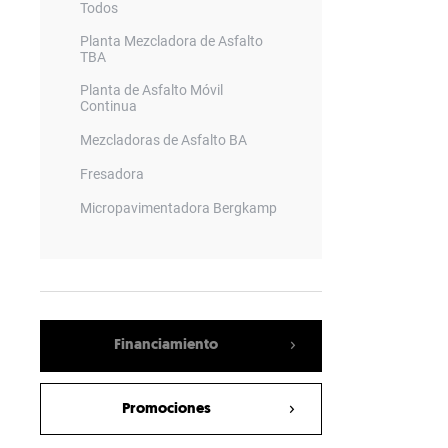
Todos
Planta Mezcladora de Asfalto
TBA
Planta de Asfalto Móvil
Continua
Mezcladoras de Asfalto BA
Fresadora
Micropavimentadora Bergkamp
Generador de Calor
Zaranda Vibratoria Móvil
Tapa Baches
Minerador de superficie
Financiamiento
Rodillo Vibratorio Compactador
Promociones
Planta Mezcladora de Asfalto
ECO