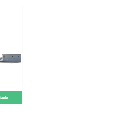
ízalo