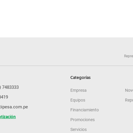
Repre
Categorías
) 7483333
Empresa
Nov
0419
Equipos
Rep
@ipesa.com.pe
Financiamiento
otización
Promociones
Servicios