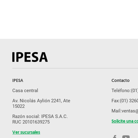
Estabilizadora de suelo y
recicladora en frío
Trituradora de Cono Móvil
Trituradora de Impacto Móvil
Planta Mezcladora Móvil para el
reciclado en Frío
Trituradora de Mandíbula Móvil
Laboratorio para asfalto
espumado
Mezcladora de Laboratorio de
IPESA
Contacto
Circulación Forzada de dos
Casa central
árboles
Teléfono:
(01
Av. Nicolás Aylión 2241, Ate
Fax:
(01) 326
Compactador de Laboratorio
15022
Mail:
ventas
Esparcidor de Aglutinantes
Razón social: IPESA S.A.C.
Pavimentadora de Encofrado
RUC 20101639275
Solicite una c
Deslizante
Ver sucursales
Extendedora de Asfalto