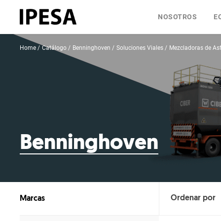
NOSOTROS
E
Home
Catálogo
Benninghoven
Soluciones Viales
Mezcladoras de Asf
Benninghoven
Marcas