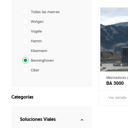
Todas las marcas
Wirtgen
Vogele
Hamm
Kleemann
Benninghoven
Ciber
Mezcladoras d
Bergkamp
BA 3000
Categorías
Ver detalle
Soluciones Viales