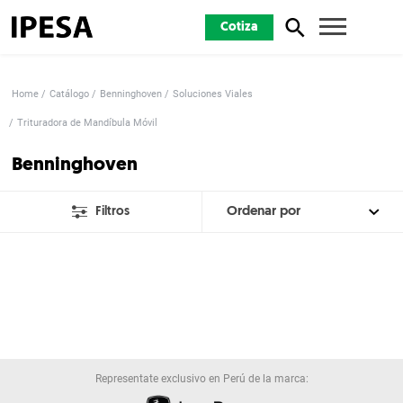
Cotiza
Home
Catálogo
Benninghoven
Soluciones Viales
Trituradora de Mandíbula Móvil
Benninghoven
Filtros
Representate exclusivo en Perú de la marca: