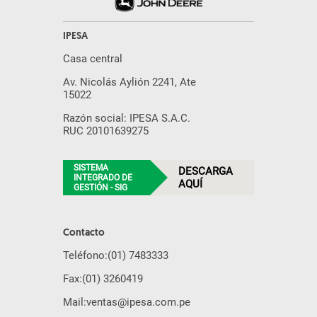
IPESA
Casa central
Av. Nicolás Aylión 2241, Ate
15022
Razón social: IPESA S.A.C.
RUC 20101639275
SISTEMA
DESCARGA
INTEGRADO DE
AQUÍ
GESTIÓN - SIG
Contacto
Teléfono:
(01) 7483333
Fax:
(01) 3260419
Mail:
ventas@ipesa.com.pe