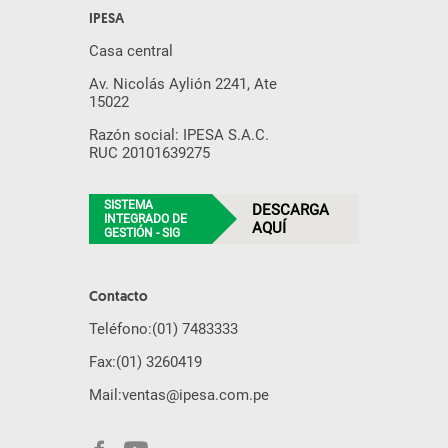
IPESA
Casa central
Av. Nicolás Aylión 2241, Ate
15022
Razón social: IPESA S.A.C.
RUC 20101639275
SISTEMA
DESCARGA
INTEGRADO DE
AQUÍ
GESTIÓN - SIG
Contacto
Teléfono:
(01) 7483333
Fax:
(01) 3260419
Mail:
ventas@ipesa.com.pe