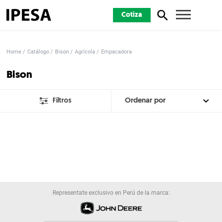
Cotiza
Home
Catálogo
Bison
Agrícola
Empacadora
Bison
Filtros
Representate exclusivo en Perú de la marca: