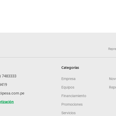
Repre
Categorías
) 7483333
Empresa
Nov
0419
Equipos
Rep
@ipesa.com.pe
Financiamiento
otización
Promociones
Servicios