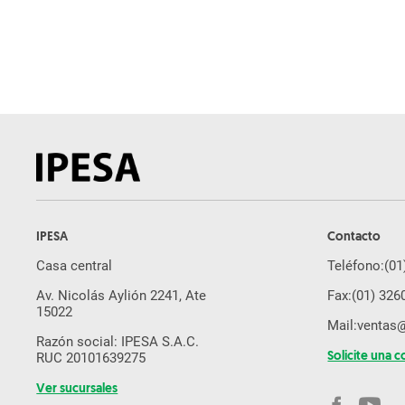
Pulverizador
Arado
Subsolador
Desmalezadora
Pala Cargadora
Cosechadora De Caña
Rastra
Sembradora de Grano Fino
IPESA
Contacto
Molino de Martillo
Casa central
Teléfono:
(01
Brazo Excavador
Av. Nicolás Aylión 2241, Ate
Fax:
(01) 326
Equipos Yanmar
15022
Mail:
ventas
Cosechadora De Forraje
Razón social: IPESA S.A.C.
RUC 20101639275
Solicite una c
Drone Agricola
Ver sucursales
Segadora