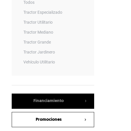
Todos
Tractor Especializado
Tractor Utilitario
Tractor Mediano
Tractor Grande
Tractor Jardinero
Vehículo Utilitario
Remolque
Barrenadora
Vagon Mezclador
Financiamiento
Empacadora
Sembradora Neumatica
Promociones
Rotary