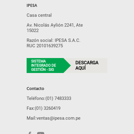
IPESA
Casa central
Av. Nicolás Aylión 2241, Ate
15022
Razón social: IPESA S.A.C.
RUC 20101639275
SISTEMA
DESCARGA
INTEGRADO DE
AQUÍ
GESTIÓN - SIG
Contacto
Teléfono:
(01) 7483333
Fax:
(01) 3260419
Mail:
ventas@ipesa.com.pe