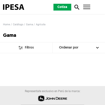
Cotiza
Home
Catálogo
Gama
Agrícola
Gama
Filtros
Representate exclusivo en Perú de la marca: