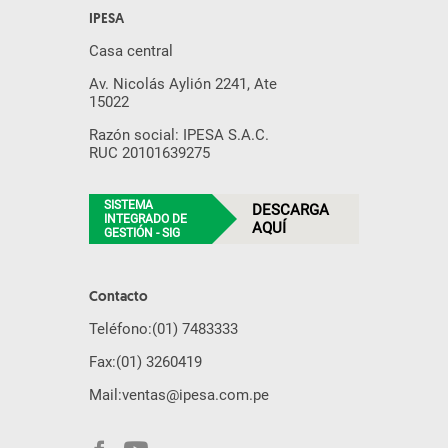
IPESA
Casa central
Av. Nicolás Aylión 2241, Ate
15022
Razón social: IPESA S.A.C.
RUC 20101639275
SISTEMA
DESCARGA
INTEGRADO DE
AQUÍ
GESTIÓN - SIG
Contacto
Teléfono:
(01) 7483333
Fax:
(01) 3260419
Mail:
ventas@ipesa.com.pe