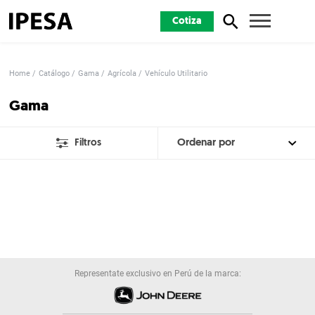
Cotiza
Home
Catálogo
Gama
Agrícola
Vehículo Utilitario
Gama
Filtros
Representate exclusivo en Perú de la marca: