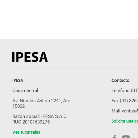
Pulverizador
Arado
Subsolador
Desmalezadora
Pala Cargadora
Cosechadora De Caña
Rastra
Sembradora de Grano Fino
IPESA
Contacto
Molino de Martillo
Casa central
Teléfono:
(01
Brazo Excavador
Av. Nicolás Aylión 2241, Ate
Fax:
(01) 326
Equipos Yanmar
15022
Mail:
ventas
Cosechadora De Forraje
Razón social: IPESA S.A.C.
RUC 20101639275
Solicite una c
Drone Agricola
Ver sucursales
Segadora