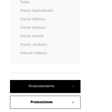
Todos
Tractor Especializado
Tractor Utilitario
Tractor Mediano
Tractor Grande
Tractor Jardinero
Vehículo Utilitario
Remolque
Barrenadora
Vagon Mezclador
Financiamiento
Empacadora
Sembradora Neumatica
Promociones
Rotary