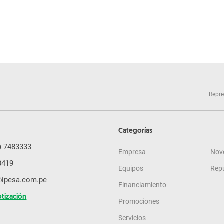
Repre
Categorías
) 7483333
Empresa
Nov
0419
Equipos
Rep
@ipesa.com.pe
Financiamiento
otización
Promociones
Servicios