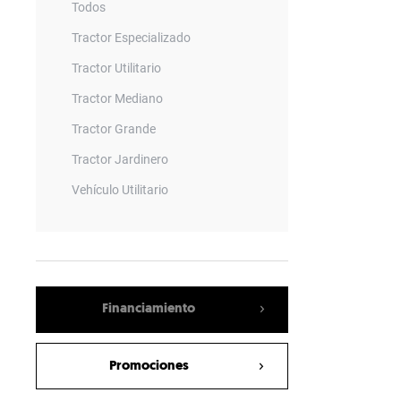
Todos
Tractor Especializado
Tractor Utilitario
Tractor Mediano
Tractor Grande
Tractor Jardinero
Vehículo Utilitario
Remolque
Barrenadora
Vagon Mezclador
Financiamiento
Empacadora
Sembradora Neumatica
Promociones
Rotary