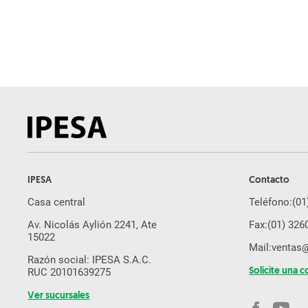
Pulverizador
Arado
Subsolador
Desmalezadora
Pala Cargadora
Cosechadora De Caña
Rastra
Sembradora de Grano Fino
IPESA
Contacto
Molino de Martillo
Casa central
Teléfono:
(01
Brazo Excavador
Av. Nicolás Aylión 2241, Ate
Fax:
(01) 326
Equipos Yanmar
15022
Mail:
ventas
Cosechadora De Forraje
Razón social: IPESA S.A.C.
RUC 20101639275
Solicite una c
Drone Agricola
Ver sucursales
Segadora