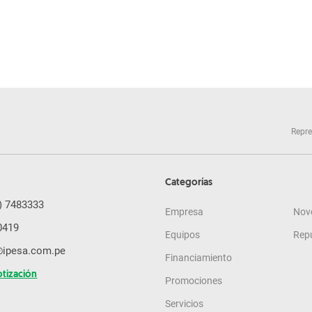
Repre
Categorías
) 7483333
Empresa
Nov
0419
Equipos
Rep
@ipesa.com.pe
Financiamiento
otización
Promociones
Servicios