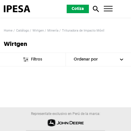
Cotiza
Home
Catálogo
Wirtgen
Minería
Trituradora de Impacto Móvil
Wirtgen
Filtros
Representate exclusivo en Perú de la marca: