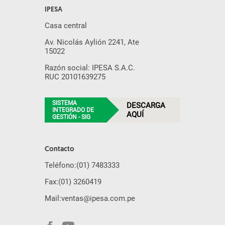
IPESA
Casa central
Av. Nicolás Aylión 2241, Ate
15022
Razón social: IPESA S.A.C.
RUC 20101639275
SISTEMA
DESCARGA
INTEGRADO DE
AQUÍ
GESTIÓN - SIG
Contacto
Teléfono:
(01) 7483333
Fax:
(01) 3260419
Mail:
ventas@ipesa.com.pe