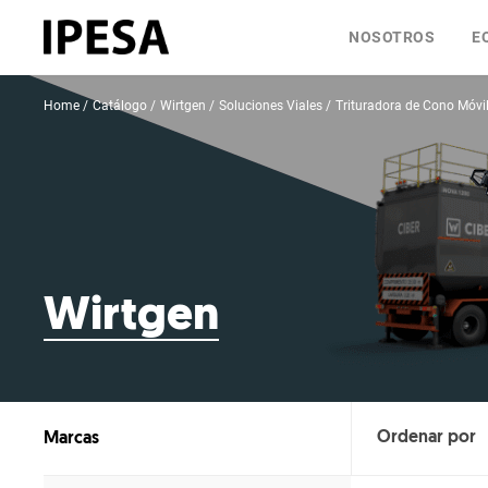
NOSOTROS
E
Home
Catálogo
Wirtgen
Soluciones Viales
Trituradora de Cono Móvi
Wirtgen
Marcas