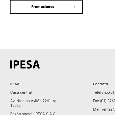
Promociones
Planta Mezcladora de Asfalto
TBA
Estabilizadora de suelo y
recicladora en frío
Trituradora de Cono Móvil
Planta Mezcladora Móvil para el
reciclado en Frío
Trituradora de Impacto Móvil
Trituradora de Mandíbula Móvil
Laboratorio para asfalto
espumado
Mezcladora de Laboratorio de
IPESA
Contacto
Circulación Forzada de dos
Casa central
árboles
Teléfono:
(01
Av. Nicolás Aylión 2241, Ate
Fax:
(01) 326
Compactador de Laboratorio
15022
Mail:
ventas
Esparcidor de Aglutinantes
Razón social: IPESA S.A.C.