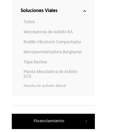
Soluciones Viales
Todos
Mezcladoras de Asfalto BA
Rodillo Vibratorio Compactador
Micropavimentadora Bergkamp
Tapa Baches
Planta Mezcladora de Asfalto
ECO
Planta de Asfalto Móvil
Continua
Zaranda Vibratoria Móvil
Fresadora
Minerador de superficie
Financiamiento
Generador de Calor