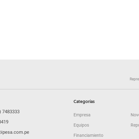
Repre
Categorías
) 7483333
Empresa
Nov
0419
Equipos
Rep
@ipesa.com.pe
Financiamiento