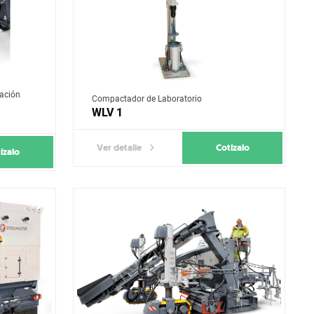
lación
Compactador de Laboratorio
WLV 1
Cotízalo
Ver detalle
ízalo