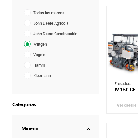
Todas las marcas
John Deere Agrícola
John Deere Construcción
Wirtgen
Vogele
Hamm
Kleemann
Fresadora
Benninghoven
W 150 CF
Ciber
Categorías
Ver detalle
Aksa
Fiori
Terramac
Minería