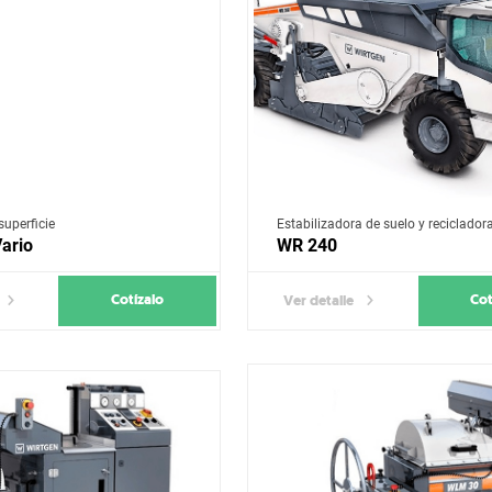
superficie
Estabilizadora de suelo y recicladora
ario
WR 240
Cotízalo
Cot
Ver detalle