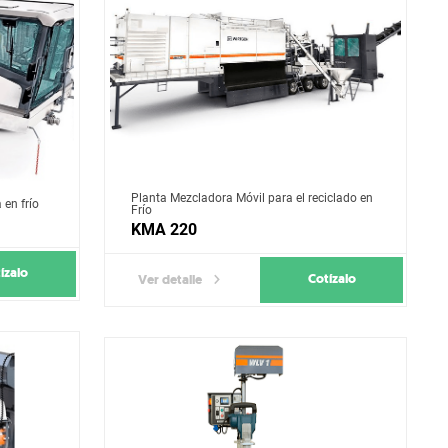
Planta Mezcladora Móvil para el reciclado en
 en frío
Frío
KMA 220
ízalo
Cotízalo
Ver detalle