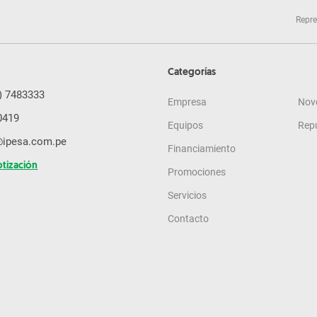
Repre
Categorías
) 7483333
Empresa
Nov
0419
Equipos
Rep
@ipesa.com.pe
Financiamiento
otización
Promociones
Servicios
Contacto