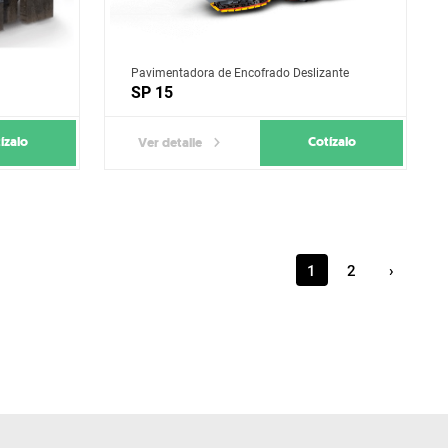
Pavimentadora de Encofrado Deslizante
SP 15
ízalo
Cotízalo
Ver detalle
1
2
›