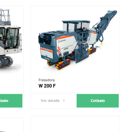
Fresadora
W 200 F
ízalo
Cotízalo
Ver detalle