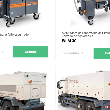
Mezcladora de Laboratorio de Circu
para asfalto espumado
Forzada de dos árboles
WLM 30
Cotízalo
Cot
Ver detalle