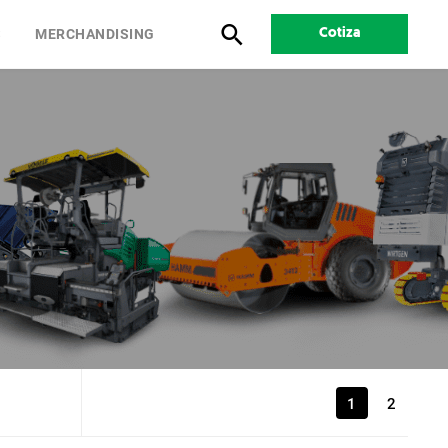
S
MERCHANDISING
Cotiza
1
2