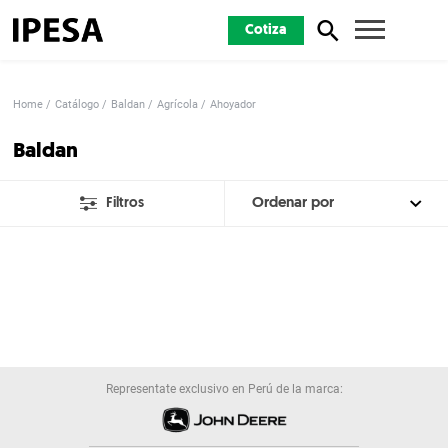
Cotiza
Home
Catálogo
Baldan
Agrícola
Ahoyador
Baldan
Filtros
Representate exclusivo en Perú de la marca: