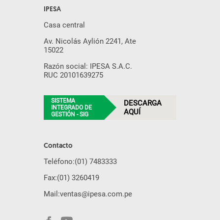
IPESA
Casa central
Av. Nicolás Aylión 2241, Ate
15022
Razón social: IPESA S.A.C.
RUC 20101639275
SISTEMA
DESCARGA
INTEGRADO DE
AQUÍ
GESTIÓN - SIG
Contacto
Teléfono:
(01) 7483333
Fax:
(01) 3260419
Mail:
ventas@ipesa.com.pe