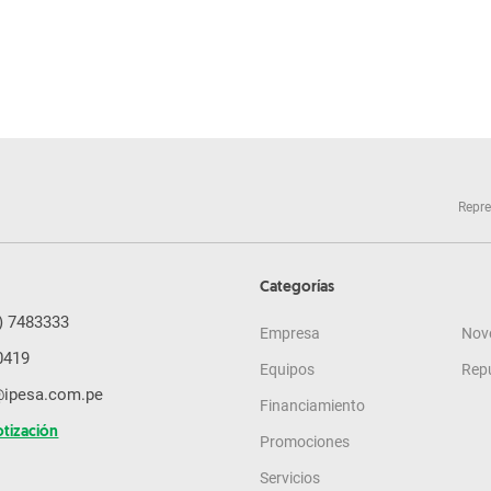
Repre
Categorías
) 7483333
Empresa
Nov
0419
Equipos
Rep
@ipesa.com.pe
Financiamiento
otización
Promociones
Servicios