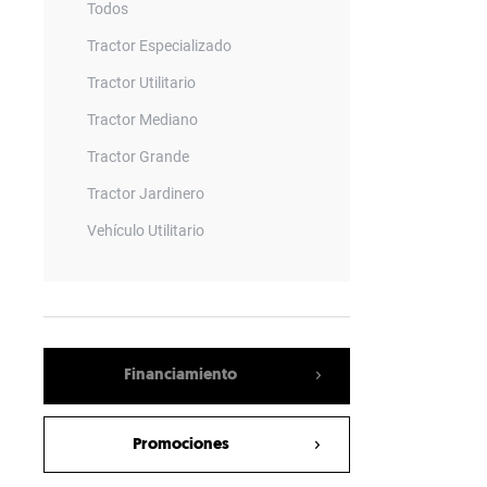
Todos
Tractor Especializado
Tractor Utilitario
Tractor Mediano
Tractor Grande
Tractor Jardinero
Vehículo Utilitario
Remolque
Barrenadora
Vagon Mezclador
Financiamiento
Empacadora
Sembradora Neumatica
Promociones
Rotary