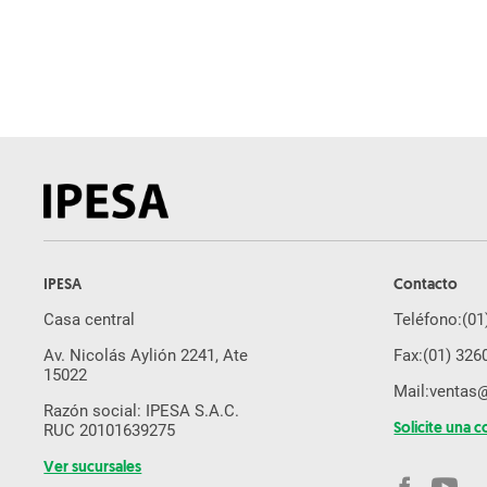
Pulverizador
Arado
Subsolador
Desmalezadora
Pala Cargadora
Cosechadora De Caña
Rastra
Sembradora de Grano Fino
IPESA
Contacto
Molino de Martillo
Casa central
Teléfono:
(01
Brazo Excavador
Av. Nicolás Aylión 2241, Ate
Fax:
(01) 326
Equipos Yanmar
15022
Mail:
ventas
Cosechadora De Forraje
Razón social: IPESA S.A.C.
RUC 20101639275
Solicite una c
Drone Agricola
Ver sucursales
Segadora