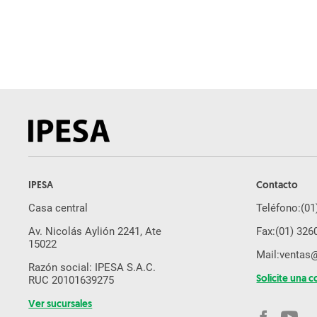
Pulverizador
Arado
Subsolador
Desmalezadora
Pala Cargadora
Cosechadora De Caña
Rastra
Sembradora de Grano Fino
IPESA
Contacto
Molino de Martillo
Casa central
Teléfono:
(01
Brazo Excavador
Av. Nicolás Aylión 2241, Ate
Fax:
(01) 326
Equipos Yanmar
15022
Mail:
ventas
Cosechadora De Forraje
Razón social: IPESA S.A.C.
RUC 20101639275
Solicite una c
Drone Agricola
Ver sucursales
Segadora