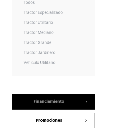
Todos
Tractor Especializado
Tractor Utilitario
Tractor Mediano
Tractor Grande
Tractor Jardinero
Vehículo Utilitario
Remolque
Barrenadora
Vagon Mezclador
Financiamiento
Empacadora
Sembradora Neumatica
Promociones
Rotary