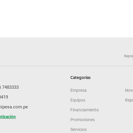
Repre
Categorías
) 7483333
Empresa
Nov
0419
Equipos
Rep
@ipesa.com.pe
Financiamiento
otización
Promociones
Servicios