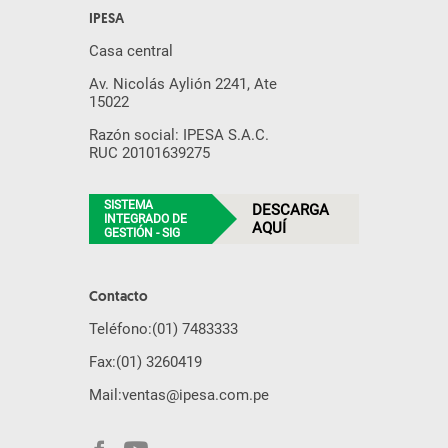
IPESA
Casa central
Av. Nicolás Aylión 2241, Ate
15022
Razón social: IPESA S.A.C.
RUC 20101639275
SISTEMA
DESCARGA
INTEGRADO DE
AQUÍ
GESTIÓN - SIG
Contacto
Teléfono:
(01) 7483333
Fax:
(01) 3260419
Mail:
ventas@ipesa.com.pe