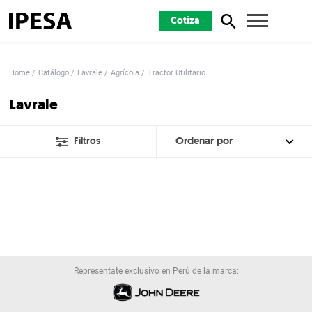
Cotiza
Home
Catálogo
Lavrale
Agrícola
Tractor Utilitario
Lavrale
Filtros
Representate exclusivo en Perú de la marca: