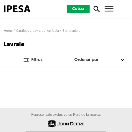
Cotiza
Home
Catálogo
Lavrale
Agrícola
Barrenadora
Lavrale
Filtros
Representate exclusivo en Perú de la marca: