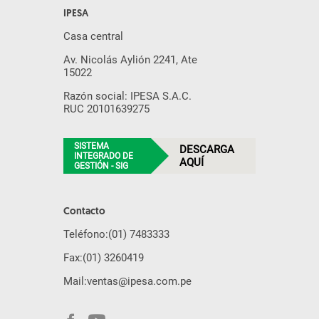
IPESA
Casa central
Av. Nicolás Aylión 2241, Ate
15022
Razón social: IPESA S.A.C.
RUC 20101639275
SISTEMA
DESCARGA
INTEGRADO DE
AQUÍ
GESTIÓN - SIG
Contacto
Teléfono:
(01) 7483333
Fax:
(01) 3260419
Mail:
ventas@ipesa.com.pe