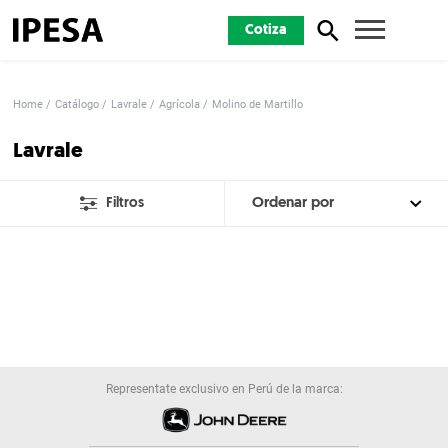
Cotiza
Home
Catálogo
Lavrale
Agrícola
Molino de Martillo
Lavrale
Filtros
Representate exclusivo en Perú de la marca: