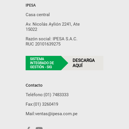
IPESA
Casa central
Av. Nicolás Aylión 2241, Ate
15022
Razón social: IPESA S.A.C.
RUC 20101639275
SISTEMA
DESCARGA
INTEGRADO DE
AQUÍ
GESTIÓN - SIG
Contacto
Teléfono:
(01) 7483333
Fax:
(01) 3260419
Mail:
ventas@ipesa.com.pe