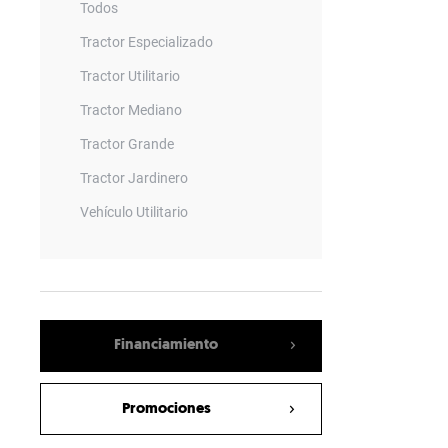
Todos
Tractor Especializado
Tractor Utilitario
Tractor Mediano
Tractor Grande
Tractor Jardinero
Vehículo Utilitario
Remolque
Barrenadora
Vagon Mezclador
Financiamiento
Empacadora
Sembradora Neumatica
Promociones
Rotary