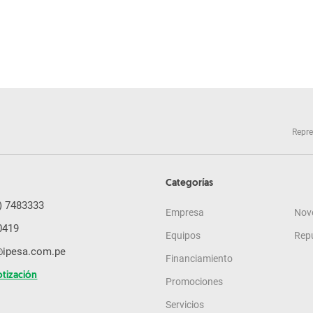
Repre
Categorías
) 7483333
Empresa
Nov
0419
Equipos
Rep
@ipesa.com.pe
Financiamiento
otización
Promociones
Servicios