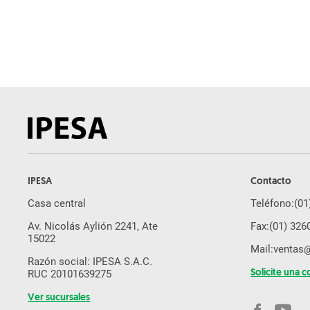
Pulverizador
Arado
Subsolador
Desmalezadora
Pala Cargadora
Cosechadora De Caña
Rastra
Sembradora de Grano Fino
IPESA
Contacto
Molino de Martillo
Casa central
Teléfono:
(01
Brazo Excavador
Av. Nicolás Aylión 2241, Ate
Fax:
(01) 326
Equipos Yanmar
15022
Mail:
ventas
Cosechadora De Forraje
Razón social: IPESA S.A.C.
RUC 20101639275
Solicite una c
Drone Agricola
Ver sucursales
Segadora