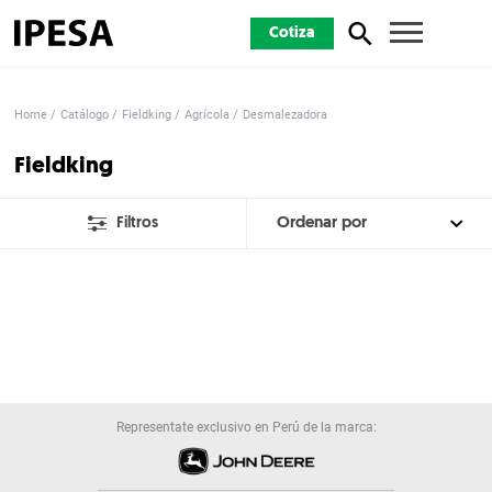
Cotiza
Home
Catálogo
Fieldking
Agrícola
Desmalezadora
Fieldking
Filtros
Representate exclusivo en Perú de la marca: