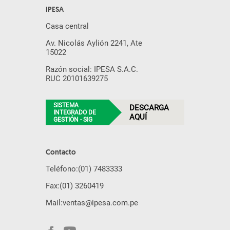
IPESA
Casa central
Av. Nicolás Aylión 2241, Ate
15022
Razón social: IPESA S.A.C.
RUC 20101639275
SISTEMA
DESCARGA
INTEGRADO DE
AQUÍ
GESTIÓN - SIG
Contacto
Teléfono:
(01) 7483333
Fax:
(01) 3260419
Mail:
ventas@ipesa.com.pe