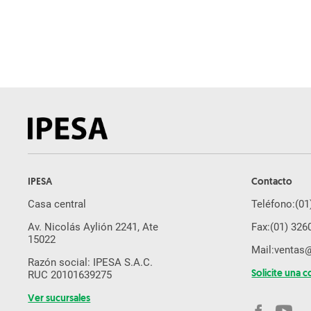
Pulverizador
Arado
Subsolador
Desmalezadora
Pala Cargadora
Cosechadora De Caña
Rastra
Sembradora de Grano Fino
IPESA
Contacto
Molino de Martillo
Casa central
Teléfono:
(01
Brazo Excavador
Av. Nicolás Aylión 2241, Ate
Fax:
(01) 326
Cosechadora De Forraje
15022
Mail:
ventas
Equipos Yanmar
Razón social: IPESA S.A.C.
RUC 20101639275
Solicite una c
Drone Agricola
Ver sucursales
Segadora