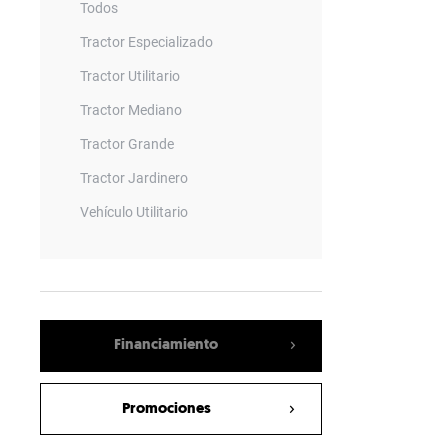
Todos
Tractor Especializado
Tractor Utilitario
Tractor Mediano
Tractor Grande
Tractor Jardinero
Vehículo Utilitario
Remolque
Barrenadora
Vagon Mezclador
Financiamiento
Empacadora
Sembradora Neumatica
Promociones
Rotary