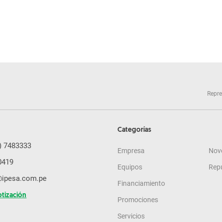
Repre
Categorías
) 7483333
Empresa
Nov
0419
Equipos
Rep
@ipesa.com.pe
Financiamiento
otización
Promociones
Servicios