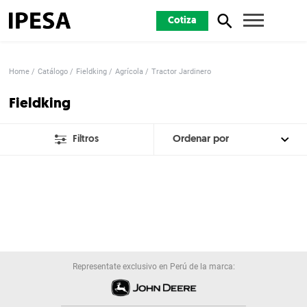
Cotiza
Home
Catálogo
Fieldking
Agrícola
Tractor Jardinero
Fieldking
Filtros
Representate exclusivo en Perú de la marca: