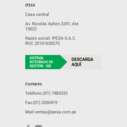
IPESA
Casa central
Av. Nicolás Aylión 2241, Ate
15022
Razón social: IPESA S.A.C.
RUC 20101639275
SISTEMA
DESCARGA
INTEGRADO DE
AQUÍ
GESTIÓN - SIG
Contacto
Teléfono:
(01) 7483333
Fax:
(01) 3260419
Mail:
ventas@ipesa.com.pe