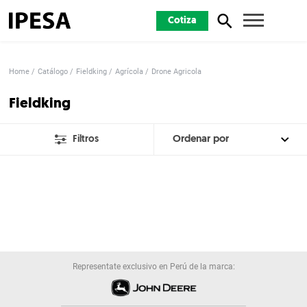
Cotiza
Home
Catálogo
Fieldking
Agrícola
Drone Agricola
Fieldking
Filtros
Representate exclusivo en Perú de la marca: