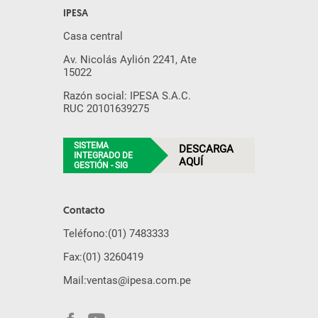
IPESA
Casa central
Av. Nicolás Aylión 2241, Ate
15022
Razón social: IPESA S.A.C.
RUC 20101639275
SISTEMA
DESCARGA
INTEGRADO DE
AQUÍ
GESTIÓN - SIG
Contacto
Teléfono:
(01) 7483333
Fax:
(01) 3260419
Mail:
ventas@ipesa.com.pe