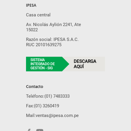
IPESA
Casa central
Av. Nicolás Aylión 2241, Ate
15022
Razón social: IPESA S.A.C.
RUC 20101639275
SISTEMA
DESCARGA
INTEGRADO DE
AQUÍ
GESTIÓN - SIG
Contacto
Teléfono:
(01) 7483333
Fax:
(01) 3260419
Mail:
ventas@ipesa.com.pe