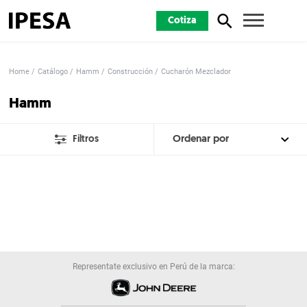
Cotiza
Home
Catálogo
Hamm
Construcción
Cucharón Mezclador
Hamm
Filtros
Representate exclusivo en Perú de la marca: