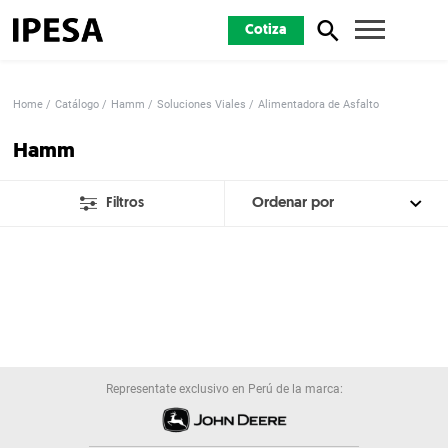
Cotiza
Home
Catálogo
Hamm
Soluciones Viales
Alimentadora de Asfalto
Hamm
Filtros
Representate exclusivo en Perú de la marca: