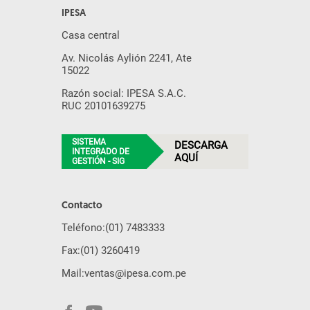
IPESA
Casa central
Av. Nicolás Aylión 2241, Ate
15022
Razón social: IPESA S.A.C.
RUC 20101639275
SISTEMA
DESCARGA
INTEGRADO DE
AQUÍ
GESTIÓN - SIG
Contacto
Teléfono:
(01) 7483333
Fax:
(01) 3260419
Mail:
ventas@ipesa.com.pe