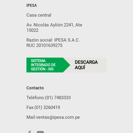
IPESA
Casa central
Av. Nicolás Aylión 2241, Ate
15022
Razón social: IPESA S.A.C.
RUC 20101639275
SISTEMA
DESCARGA
INTEGRADO DE
AQUÍ
GESTIÓN - SIG
Contacto
Teléfono:
(01) 7483333
Fax:
(01) 3260419
Mail:
ventas@ipesa.com.pe