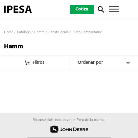
Cotiza
Home
Catálogo
Hamm
Construcción
Plato Compactador
Hamm
Filtros
Representate exclusivo en Perú de la marca: