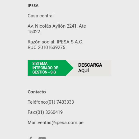
IPESA
Casa central
Av. Nicolás Aylión 2241, Ate
15022
Razón social: IPESA S.A.C.
RUC 20101639275
SISTEMA
DESCARGA
INTEGRADO DE
AQUÍ
GESTIÓN - SIG
Contacto
Teléfono:
(01) 7483333
Fax:
(01) 3260419
Mail:
ventas@ipesa.com.pe