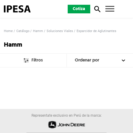
Cotiza
Home
Catálogo
Hamm
Soluciones Viales
Esparcidor de Aglutinantes
Hamm
Filtros
Representate exclusivo en Perú de la marca: