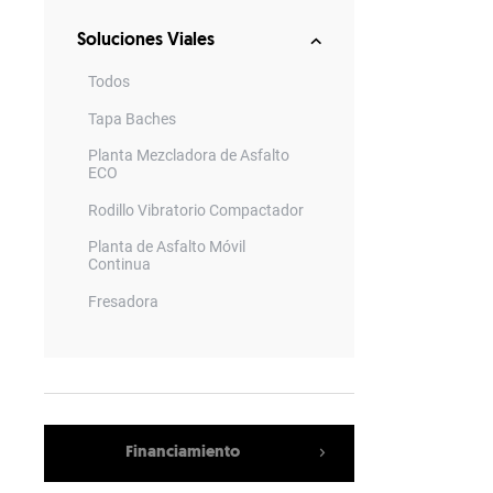
Soluciones Viales
Todos
Tapa Baches
Planta Mezcladora de Asfalto
ECO
Rodillo Vibratorio Compactador
Planta de Asfalto Móvil
Continua
Fresadora
Planta Mezcladora de Asfalto
TBA
Minerador de superficie
Mezcladoras de Asfalto BA
Financiamiento
Zaranda Vibratoria Móvil