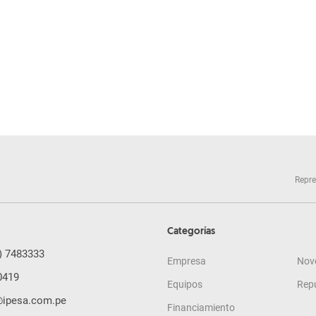
Repre
Categorías
) 7483333
Empresa
Nov
0419
Equipos
Rep
@ipesa.com.pe
Financiamiento