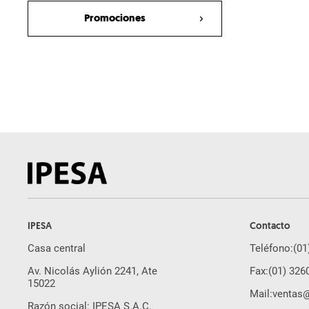
Generador de Calor
Promociones
Micropavimentadora Bergkamp
Estabilizadora de suelo y
recicladora en frío
Trituradora de Cono Móvil
Trituradora de Impacto Móvil
Planta Mezcladora Móvil para el
reciclado en Frío
Trituradora de Mandíbula Móvil
Laboratorio para asfalto
espumado
Mezcladora de Laboratorio de
IPESA
Contacto
Circulación Forzada de dos
Casa central
árboles
Teléfono:
(01
Av. Nicolás Aylión 2241, Ate
Fax:
(01) 326
Compactador de Laboratorio
15022
Mail:
ventas
Esparcidor de Aglutinantes
Razón social: IPESA S.A.C.