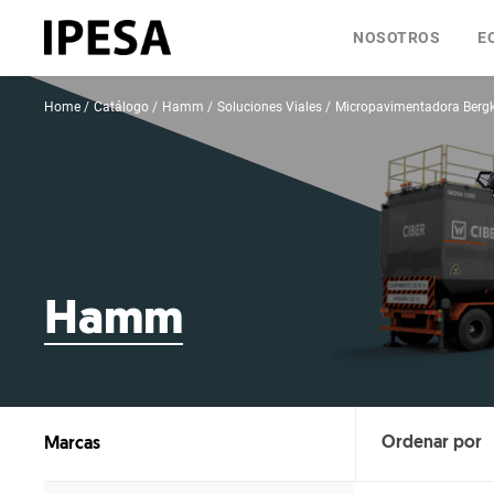
NOSOTROS
E
Home
Catálogo
Hamm
Soluciones Viales
Micropavimentadora Ber
Hamm
Marcas