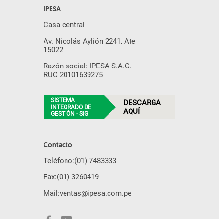
IPESA
Casa central
Av. Nicolás Aylión 2241, Ate
15022
Razón social: IPESA S.A.C.
RUC 20101639275
SISTEMA
DESCARGA
INTEGRADO DE
AQUÍ
GESTIÓN - SIG
Contacto
Teléfono:
(01) 7483333
Fax:
(01) 3260419
Mail:
ventas@ipesa.com.pe