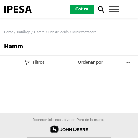
Cotiza
Home
Catálogo
Hamm
Construcción
Miniexcavadora
Hamm
Filtros
Representate exclusivo en Perú de la marca: