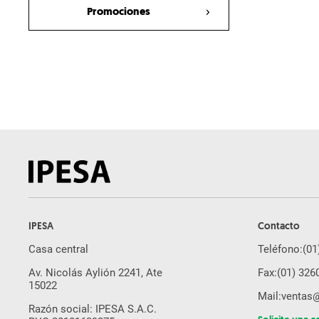
Rodillo Compacto
Promociones
Excavadora
Cargador Frontal
Tractor de Orugas
Motoniveladora
Miniexcavadora
Ahoyador
Equipos usados
Minicargador
Autohormigonera
IPESA
Contacto
Brazo Excavador
Casa central
Teléfono:
(01
Martillo Hidraulico
Av. Nicolás Aylión 2241, Ate
Fax:
(01) 326
15022
Orugas De Acero
Mail:
ventas
Razón social: IPESA S.A.C.
Plato Compactador