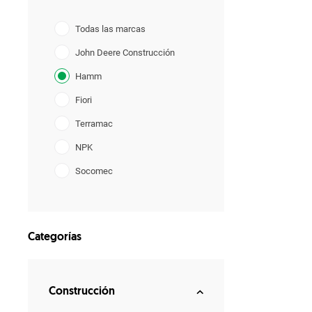
Todas las marcas
John Deere Construcción
Hamm
Fiori
Terramac
NPK
Socomec
GF Gordini
Categorías
Construcción