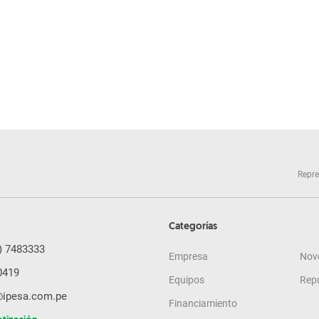
Repre
Categorías
) 7483333
Empresa
Nov
0419
Equipos
Rep
@ipesa.com.pe
Financiamiento