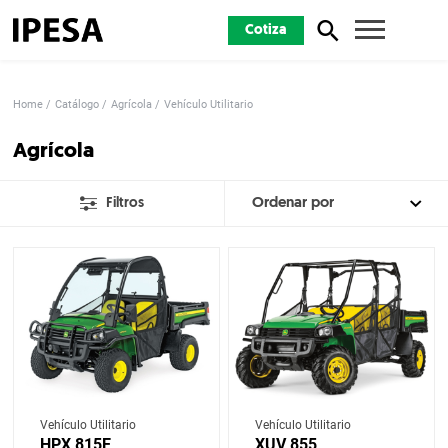
Cotiza
Home
Catálogo
Agrícola
Vehículo Utilitario
Agrícola
Filtros
Vehículo Utilitario
Vehículo Utilitario
HPX 815E
XUV 855