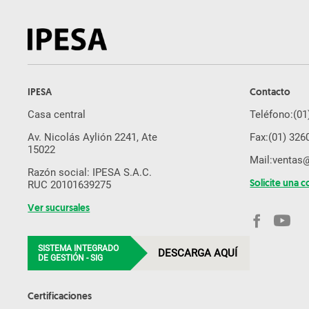
Orugas De Acero
Plato Compactador
IPESA
Contacto
Casa central
Teléfono:
(01
Av. Nicolás Aylión 2241, Ate
Fax:
(01) 326
15022
Mail:
ventas
Razón social: IPESA S.A.C.
RUC 20101639275
Solicite una c
Ver sucursales
SISTEMA INTEGRADO
DESCARGA AQUÍ
DE GESTIÓN - SIG
Certificaciones