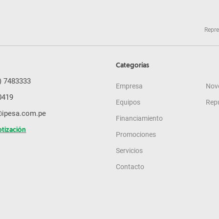
Repre
Categorías
) 7483333
Empresa
Nov
0419
Equipos
Rep
@ipesa.com.pe
Financiamiento
otización
Promociones
Servicios
Contacto