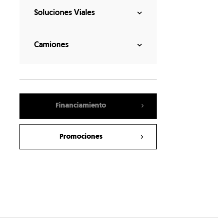
Vehiculo todo terreno
Soluciones Viales
Cucharón Mezclador
Garra Multipropósito
Camiones
Excavadora
Cargador Frontal
Tractor de Orugas
Motoniveladora
Financiamiento
Miniexcavadora
Minicargador
Promociones
Ahoyador
Equipos usados
Autohormigonera
Brazo Excavador
Martillo Hidraulico