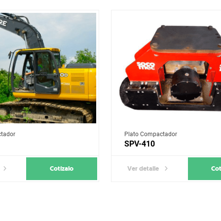
tador
Plato Compactador
SPV-410
Cotízalo
Cot
Ver detalle