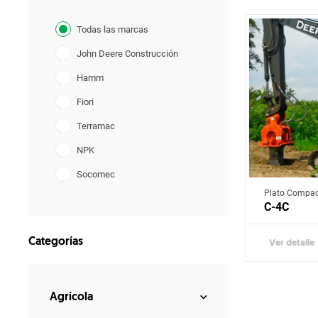
Todas las marcas
John Deere Construcción
Hamm
Fiori
Terramac
NPK
Socomec
Plato Compac
GF Gordini
C-4C
Categorías
Ver detalle
Agrícola