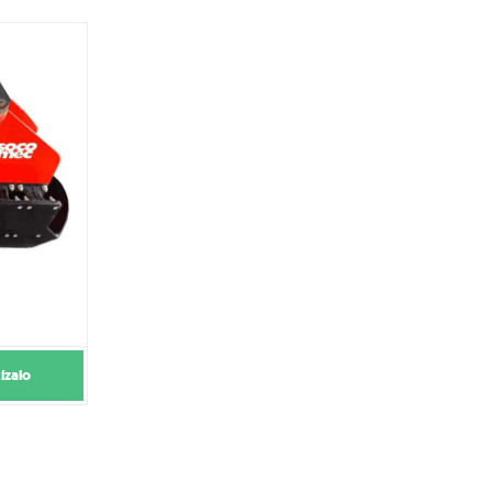
ízalo