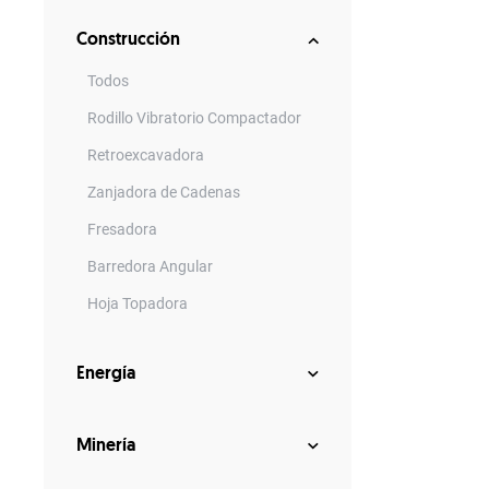
Construcción
Todos
Rodillo Vibratorio Compactador
Retroexcavadora
Zanjadora de Cadenas
Fresadora
Barredora Angular
Hoja Topadora
Rodillo Compacto
Energía
Barredora Encajonada
Rodillo de Asfalto
Minería
Horquillas Porta Pallets