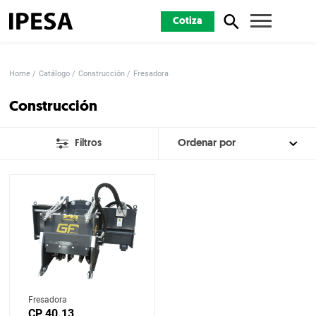
Cotiza
Home
Catálogo
Construcción
Fresadora
Construcción
Filtros
Fresadora
CP 40.13