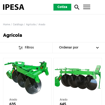
Cotiza
Home
Catálogo
Agrícola
Arado
Agrícola
Filtros
Arado
Arado
635
645