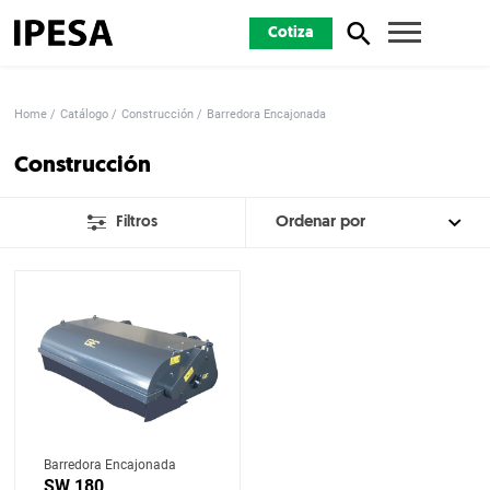
Cotiza
Home
Catálogo
Construcción
Barredora Encajonada
Construcción
Filtros
Barredora Encajonada
SW 180